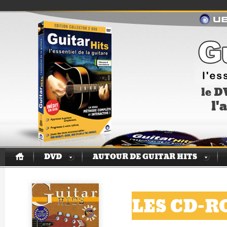
le D
l'
DVD
AUTOUR DE GUITAR HITS
LES CD-R