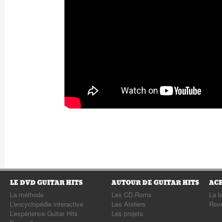
LE DVD GUITAR HITS
AUTOUR DE GUITAR HITS
AC
La méthode
Les CD-Roms
La b
L’encyclopédie interactive
Les Ateliers
Rev
L’expérience Guitar Hits
Les projets